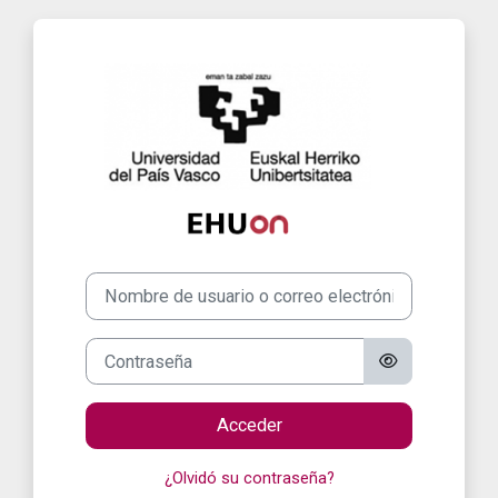
Salta al contenido principal
Entrar a EHUon
Nombre de usuario o correo electrónico
Contraseña
Acceder
¿Olvidó su contraseña?